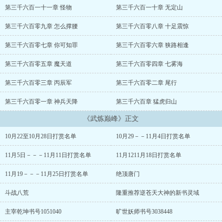
视频播出，每周四、周日9点更新！一起见证少年杨开的武道登顶之
第三千六百一十一章 怪物
第三千六百一十章 无定山
路！动画传送门：腾讯视频
https://v.qq.com/x/cover/mzc00200t5pff35/h0046q995m2.html
第三千六百零九章 怎么撑腰
第三千六百零八章 十足震惊
第三千六百零七章 你可知罪
第三千六百零六章 狭路相逢
第三千六百零五章 魔天道
第三千六百零四章 七雾海
第三千六百零三章 丙辰军
第三千六百零二章 尾行
第三千六百零一章 神兵天降
第三千六百章 猛虎归山
《武炼巅峰》正文
10月22至10月28日打赏名单
10月29－－11月4日打赏名单
11月5日－－－11月11日打赏名单
11月1211月18日打赏名单
11月19－－－11月25日打赏名单
绝顶唐门
斗战八荒
隆重推荐逆苍天大神的新书灵域
主宰乾坤书号1051040
旷世妖师书号3038448