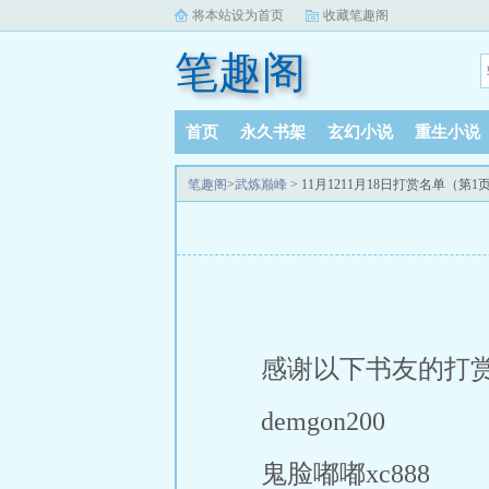
将本站设为首页
收藏笔趣阁
笔趣阁
首页
永久书架
玄幻小说
重生小说
笔趣阁
>
武炼巅峰
> 11月1211月18日打赏名单（第1
感谢以下书友的打
demgon200
鬼脸嘟嘟xc888