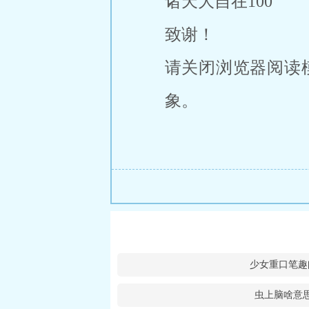
诸天大自在100
致谢！
请关闭浏览器阅读
象。
少女重口笔趣
虫上脑啥意