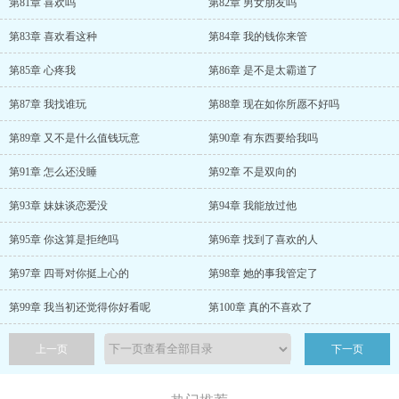
第81章 喜欢吗
第82章 男女朋友吗
第83章 喜欢看这种
第84章 我的钱你来管
第85章 心疼我
第86章 是不是太霸道了
第87章 我找谁玩
第88章 现在如你所愿不好吗
第89章 又不是什么值钱玩意
第90章 有东西要给我吗
第91章 怎么还没睡
第92章 不是双向的
第93章 妹妹谈恋爱没
第94章 我能放过他
第95章 你这算是拒绝吗
第96章 找到了喜欢的人
第97章 四哥对你挺上心的
第98章 她的事我管定了
第99章 我当初还觉得你好看呢
第100章 真的不喜欢了
上一页
下一页