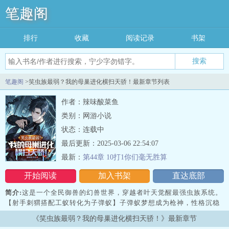
笔趣阁
排行
收藏
阅读记录
书架
搜索
笔趣阁
>笑虫族最弱？我的母巢进化横扫天骄！最新章节列表
作者：辣味酸菜鱼
类别：网游小说
状态：连载中
最后更新：2025-03-06 22:54:07
最新：
第44章 10打1你们毫无胜算
开始阅读
加入书架
直达底部
简介:
这是一个全民御兽的幻兽世界，穿越者叶天觉醒最强虫族系统。
【射手刺猬搭配工蚁转化为子弹蚁】子弹蚁梦想成为枪神，性格沉稳
忠心耿耿【火爆兔搭配工蚁转化为自爆蚁】自爆蚁性格火爆将与敌人
《笑虫族最弱？我的母巢进化横扫天骄！》最新章节
同归于尽视为最高礼仪体型庞大精通格斗技法蕴含神级血脉的格斗大