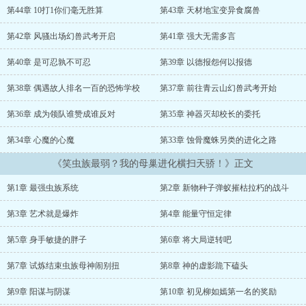
师却是个欺软怕硬的家伙。吞天巨蟒，寒冰猎龙………叶天看着面板
第44章 10打1你们毫无胜算
第43章 天材地宝变异食腐兽
上的信息嘴都要笑裂开了。嘲笑虫族最弱？我直接横扫万界天骄！从
这一天开始，被所有人嘲笑毫无培养价值的虫族成了绝对的禁忌
第42章 风骚出场幻兽武考开启
第41章 强大无需多言
第40章 是可忍孰不可忍
第39章 以德报怨何以报德
第38章 偶遇故人排名一百的恐怖学校
第37章 前往青云山幻兽武考开始
第36章 成为领队谁赞成谁反对
第35章 神器灭却校长的委托
第34章 心魔的心魔
第33章 蚀骨魔蛛另类的进化之路
《笑虫族最弱？我的母巢进化横扫天骄！》正文
第1章 最强虫族系统
第2章 新物种子弹蚁摧枯拉朽的战斗
第3章 艺术就是爆炸
第4章 能量守恒定律
第5章 身手敏捷的胖子
第6章 将大局逆转吧
第7章 试炼结束虫族母神闹别扭
第8章 神的虚影跪下磕头
第9章 阳谋与阴谋
第10章 初见柳如嫣第一名的奖励