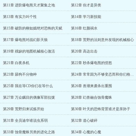
第11章 进阶爆电熊天才聚集之地
第12章 你才是异类
第13章 有实力叫个性
第14章 学习新技能
第15章 破防的柳如嫣绝对恐怖的天赋
第16章 红颜祸水
第17章 爆电熊对战幻影天狼
第18章 荒野的法则意外发现的机械核心
第19章 残缺的地图机械核心激活
第20章 高达出击
第21章 白夜杀机
第22章 秒杀爆电熊的愤怒
第23章 舔狗不分物种
第24章 常常因为不够变态而和你们格格不入
第25章 我在等CD你们在等什么
第26章 兽潮来袭杀出重围
第27章 万众瞩目的偶像军部拉拢
第28章 幻兽融合蚀骨魔蛛
第29章 荒野归来试炼开始
第30章 叶天的恐怖背景谁才是亲孙子
第31章 全员迪华谁说虫系弱
第32章 道心破碎
第33章 蚀骨魔蛛另类的进化之路
第34章 心魔的心魔