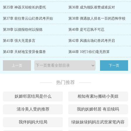
第35章 神器灭却校长的委托
第36章 成为领队谁赞成谁反对
第37章 前往青云山幻兽武考开始
第38章 偶遇故人排名一百的恐怖学校
第39章 以德报怨何以报德
第40章 是可忍孰不可忍
第41章 强大无需多言
第42章 风骚出场幻兽武考开启
第43章 天材地宝变异食腐兽
第44章 10打1你们毫无胜算
上一页
下一页
热门推荐
妖媚邻居结局是什么
相知有素by搬砖小美妞
清冷美人受的推荐
我的妖媚邻居 有后续吗
我伴妈妈大结局
绿妹妹绿妈妈古武世家笔内容