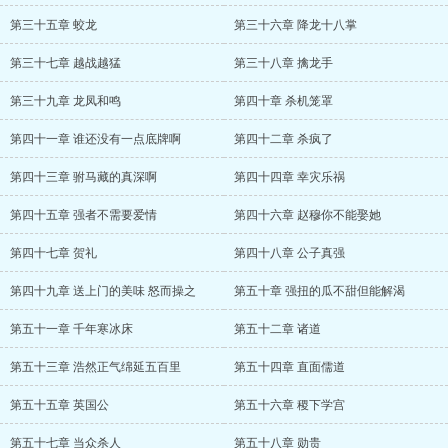
第三十五章 蛟龙
第三十六章 降龙十八掌
第三十七章 越战越猛
第三十八章 擒龙手
第三十九章 龙凤和鸣
第四十章 杀机笼罩
第四十一章 谁还没有一点底牌啊
第四十二章 杀疯了
第四十三章 驸马藏的真深啊
第四十四章 幸灾乐祸
第四十五章 强者不需要爱情
第四十六章 赵穆你不能娶她
第四十七章 贺礼
第四十八章 公子真强
第四十九章 送上门的美味 怒而操之
第五十章 强扭的瓜不甜但能解渴
第五十一章 千年寒冰床
第五十二章 诸道
第五十三章 浩然正气绵延五百里
第五十四章 直面儒道
第五十五章 英国公
第五十六章 稷下学宫
第五十七章 当众杀人
第五十八章 勋贵