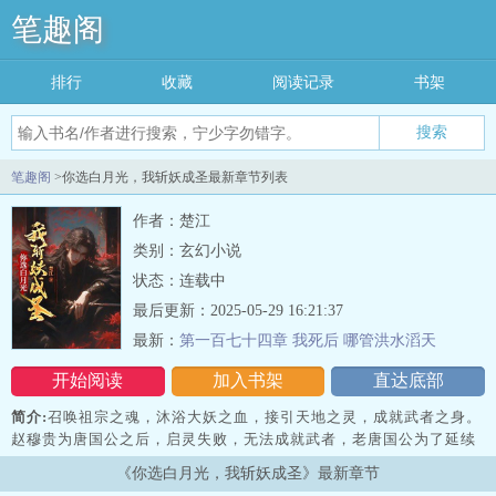
笔趣阁
排行
收藏
阅读记录
书架
搜索
笔趣阁
>你选白月光，我斩妖成圣最新章节列表
作者：楚江
类别：玄幻小说
状态：连载中
最后更新：2025-05-29 16:21:37
最新：
第一百七十四章 我死后 哪管洪水滔天
开始阅读
加入书架
直达底部
简介:
召唤祖宗之魂，沐浴大妖之血，接引天地之灵，成就武者之身。
赵穆贵为唐国公之后，启灵失败，无法成就武者，老唐国公为了延续
李氏荣光，挑选优秀女子入国公府，自幼培养，准备取代赵穆，征战
《你选白月光，我斩妖成圣》最新章节
疆场，斩妖降魔，保住唐国公爵位。纳兰若冰入选李氏之门，得李氏