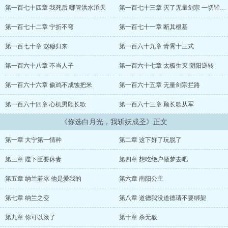
培养，年轻轻轻成就上将军之位。然而，出征归来之日，纳兰若冰却
第一百七十四章 我死后 哪管洪水滔天
第一百七十三章 灭了无量剑宗 一切皆为我所有
以一身战功，换取自由之身。“赵穆，你只是一介凡人，其寿不过百，
我纳兰若冰资质超群，未来必为武圣，成为大宁顶尖勋贵，我与冠军
第一百七十二章 宁折不弯
第一百七十一章 断其根基
侯驰骋疆场，并肩而战，一起为大宁效力，这才是我的梦想，你我道
不同，不相为谋。”望着冰冷如霜的女子，穿越而来的赵穆微微一笑。
第一百七十章 赵穆归来
第一百六十九章 青霄十三式
召嬴政之魂，取大妖之血，接引大日之灵，成就祖龙真身。
第一百六十八章 不当人子
第一百六十七章 太极生灭 阴阳逆转
第一百六十六章 偷鸡不成蚀把米
第一百六十五章 无量剑宗拦路
第一百六十四章 心机男顾长歌
第一百六十三章 顾长歌从军
《你选白月光，我斩妖成圣》正文
第一章 大宁第一情种
第二章 这下好了玩脱了
第三章 陛下臣要休妻
第四章 想吃绝户做梦去吧
第五章 纳兰若冰 他是爱我的
第六章 南阳公主
第七章 纳兰之变
第八章 道德我没道德请不要绑架
第九章 你可以滚了
第十章 杀无赦