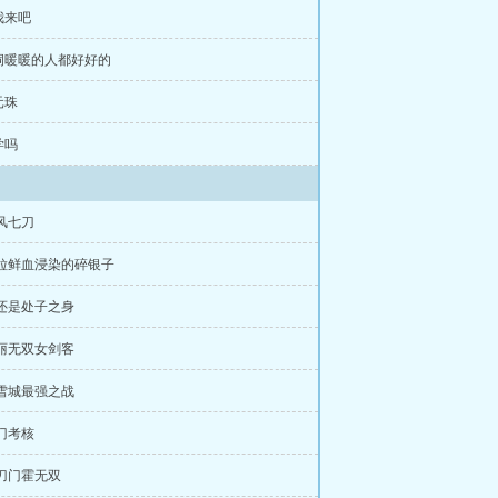
让我来吧
山洞暖暖的人都好好的
元珠
学吗
追风七刀
 一粒鲜血浸染的碎银子
 我还是处子之身
 清丽无双女剑客
 听雪城最强之战
入门考核
 神刀门霍无双