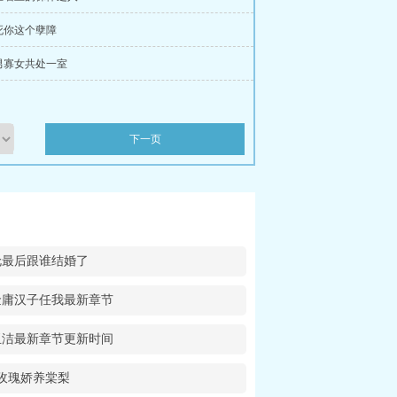
打死你这个孽障
孤男寡女共处一室
下一页
伦最后跟谁结婚了
金庸汉子任我最新章节
玉洁最新章节更新时间
玫瑰娇养棠梨