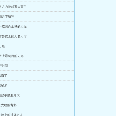
 一人之力挑战五大高手
 看我月下斩狗
 那一道照亮全城的刀光
 远古兽皮上的无名刀谱
都好色
 擂台上最刺目的刀光
我赶时间
都后悔了
炼鬼秘术
零帧起手贴脸开大
红衣尤物的背影
钉在墙上的裸体之人