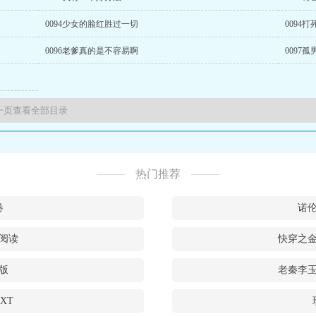
0094少女的脸红胜过一切
0094
0096老爹真的是不容易啊
0097
热门推荐
卷
诺
阅读
快穿之
版
老秦李
XT