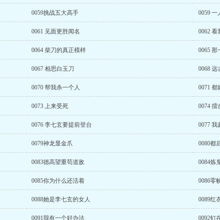
0059挑战五大高手
0059
0061 见面更胜闻名
0062
0064 柴刀的真正模样
0065
0067 相思白玉刀
0068
0070 帮我杀一个人
0071 
0073 上来受死
0074
0076 李七玄要提前登台
0077 
0079神龙显金爪
0080
0083德高望重苟道敌
0084
0085你为什么还活着
0086
0088她是李七玄的女人
0089
0091我有一个好办法
0092