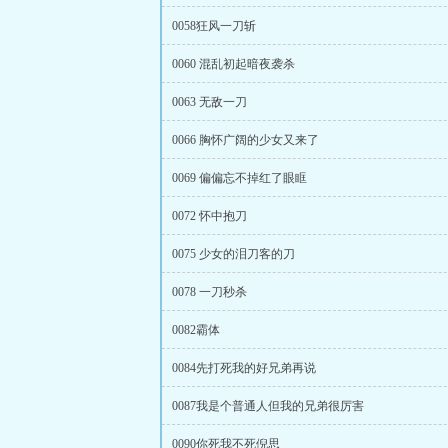
0058狂风一刀斩
0060 混乱初起暗夜袭杀
0063 无敌一刀
0066 胸怀广阔的少女又来了
0069 偏偏忘不掉红了眼眶
0072 怀中抱刀
0075 少女的泪刀客的刀
0078 一刀秒杀
0082霸体
0084先打死我的好兄弟再说
0087我是个普通人但我的兄弟很厉害
0090你死我不死倪思