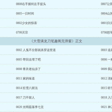
0808右手握剑左手提头
0807
0805一日时间
0804
0802少女的惊喜
0801归
0799灭宗
0798想
《大雪满龙刀笔趣阁无弹窗》正文
0002 人鬼不分那就杀穿这世道
0003 
0005 带回去埋了吧
0006
0008 青衣老仙凉了
0009
0011 家的味道
0012
0014 狂雪八斩法
0015
0017 刀不留人
0018 
0020 光明磊落李七玄
0021