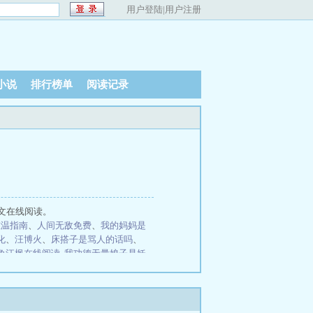
用户登陆
|
用户注册
小说
排行榜单
阅读记录
文在线阅读。
重温指南
、
人间无敌免费
、
我的妈妈是
化
、
汪博火
、
床搭子是骂人的话吗
、
角江枫在线阅读
我功德无量娘子是妖
童你替少爷科举中状元笔趣阁无弹
主角崔岘在线阅读
主角陈逸穿越修仙
全集阅读
主角陈长生古艳歌在线阅
无弹窗