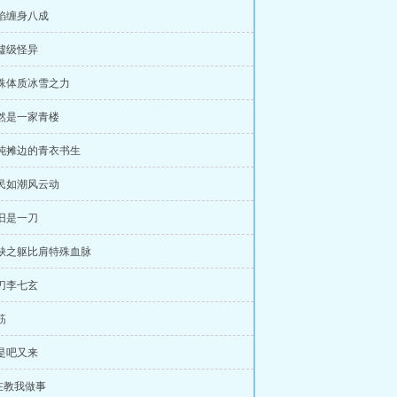
 赤焰缠身八成
瘴墟级怪异
 特殊体质冰雪之力
 居然是一家青楼
 馄饨摊边的青衣书生
 流民如潮风云动
依旧是一刀
 残缺之躯比肩特殊血脉
狂刀李七玄
筋
不是吧又来
你在教我做事