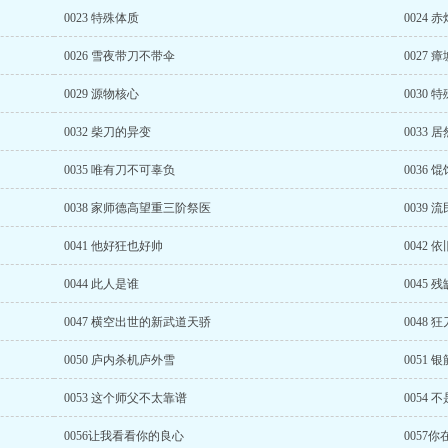
0023 特殊体质
0024
0026 雪夜带刀不带伞
0027 
0029 源物核心
0030
0032 柴刀的异变
0033
0035 唯有刀不可辜负
0036
0038 家师德高望重三阶祭医
0039
0041 他好狂也好帅
0042 
0044 此人是谁
0045
0047 横空出世的新武道天骄
0048 
0050 庐内杀机庐外雪
0051 银
0053 这个师父不太靠谱
0054 
0056让我看看你的良心
0057