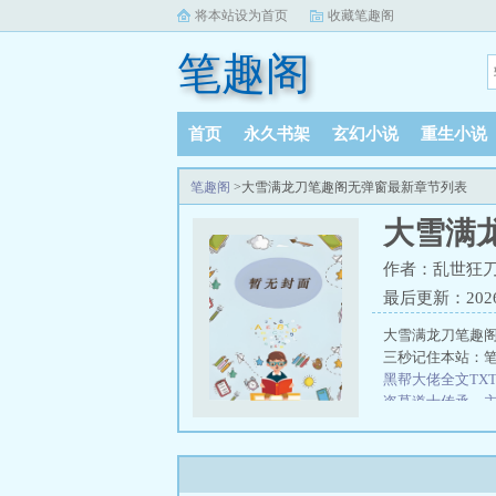
将本站设为首页
收藏笔趣阁
笔趣阁
首页
永久书架
玄幻小说
重生小说
笔趣阁
>大雪满龙刀笔趣阁无弹窗最新章节列表
大雪满
作者：乱世狂
最后更新：2026-0
大雪满龙刀笔趣
三秒记住本站：笔趣
黑帮大佬全文TX
盗墓道士传承
、
又何妨笔趣阁无
窗
长生千万年我
界在线阅读
主角
读
主角林东穿越