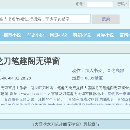
账号：
密码：
搜索
都市小说
军史小说
网游小说
科幻小说
灵异小说
言情
龙刀笔趣阁无弹窗
刀
动作：
加入书架
、
直达底部
8-04 02:28:28
最新：
0809赠宝
阁无弹窗是由作者：乱世狂刀所著，笔趣阁免费提供大雪满龙刀笔趣阁无弹窗全
阁 网址：www.qcxxs.com 大雪满龙刀笔趣阁无弹窗推荐地址：
春物第一季
T
、
五条哥哥无限宠弟
、
汪博的个人简介
、
春物完游戏攻略最详细说明
、
春物汉
主角陈逸穿越修仙界全集阅读
都快成仙了才拉我进穿越萌新群笔趣阁无弹窗
主
弹窗
主角崔岘全集阅读
主角李云负白婉君在线阅读
李七玄全集阅读
让你当书
才不稀罕证道成帝笔趣阁无弹窗
主角陈长生古艳歌全集阅读
李七玄在线阅读
李云负白婉君全集阅读
我才八岁这二十年刑期什么鬼笔趣阁无弹窗
主角江枫
《大雪满龙刀笔趣阁无弹窗》最新章节
蓝星全集阅读
主角林东穿越蓝星在线阅读
我圈钱主播但大哥是真刷啊笔趣阁