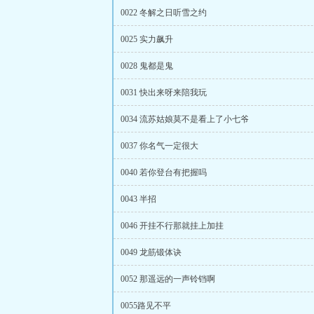
0022 冬解之日听雪之约
0025 实力飙升
0028 鬼都是鬼
0031 快出来呀来陪我玩
0034 流苏姑娘莫不是看上了小七爷
0037 你名气一定很大
0040 若你登台有把握吗
0043 半招
0046 开挂不行那就挂上加挂
0049 龙筋锻体诀
0052 那遥远的一声铃铛啊
0055路见不平