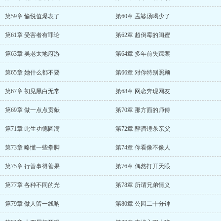
第59章 愉悦值爆表了
第60章 孟婆汤喝少了
第61章 受害者有罪论
第62章 超倒霉的闺蜜
第63章 吴老太地府游
第64章 多年前失踪案
第65章 她什么都不要
第66章 对你特别照顾
第67章 初见黑白无常
第68章 网恋奔现网友
第69章 做一点点贡献
第70章 那方面的师傅
第71章 此生功德圆满
第72章 醉酒锤杀亲父
第73章 略懂一些拳脚
第74章 你看像不像人
第75章 行善事得善果
第76章 偶然打开天眼
第77章 各种不同的光
第78章 所谓兄弟情义
第79章 做人留一线呐
第80章 公园二十分钟