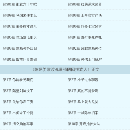
第901章 那就六十年吧
第900章 拉关系求武器
第899章 乌国来使求见
第898章 玉帝寝宫详谈
第897章 偏要得寸进尺
第896章 想要七宝妙树
第895章 当场灰飞烟灭
第894章 燃灯垂死挣扎
第893章 陈易强势回归
第892章 废黜陈易神位
第891章 殿前问责雷部
第890章 神佛上门挑衅
《陈易姜歌渡魂最强阴阳摆渡人》正文
第1章 你能看见我们
第2章 小子过来聊聊
第3章 隔壁刘婶没了
第4章 真的不是梦啊
第5章 先给你发工资
第6章 马上就去兑奖
第7章 出师未了个捷
第8章 一桩陈年旧案
第9章 清空购物车喽
第10章 开启托梦大法