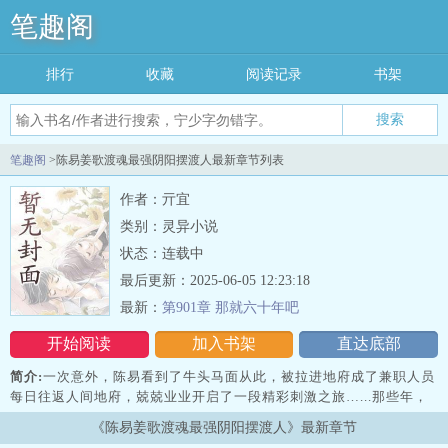
笔趣阁
排行
收藏
阅读记录
书架
搜索
笔趣阁
>陈易姜歌渡魂最强阴阳摆渡人最新章节列表
作者：亓宜
类别：灵异小说
状态：连载中
最后更新：2025-06-05 12:23:18
最新：
第901章 那就六十年吧
开始阅读
加入书架
直达底部
简介:
一次意外，陈易看到了牛头马面从此，被拉进地府成了兼职人员
每日往返人间地府，兢兢业业开启了一段精彩刺激之旅…...那些年，
我在下面兼职的日子
《陈易姜歌渡魂最强阴阳摆渡人》最新章节