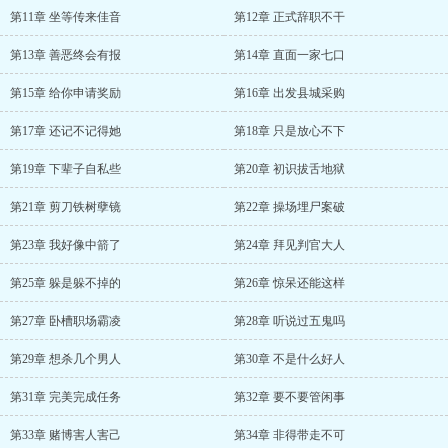
第11章 坐等传来佳音
第12章 正式辞职不干
第13章 善恶终会有报
第14章 直面一家七口
第15章 给你申请奖励
第16章 出发县城采购
第17章 还记不记得她
第18章 只是放心不下
第19章 下辈子自私些
第20章 初识拔舌地狱
第21章 剪刀铁树孽镜
第22章 操场埋尸案破
第23章 我好像中箭了
第24章 拜见判官大人
第25章 躲是躲不掉的
第26章 惊呆还能这样
第27章 卧槽职场霸凌
第28章 听说过五鬼吗
第29章 想杀几个男人
第30章 不是什么好人
第31章 完美完成任务
第32章 要不要管闲事
第33章 赌博害人害己
第34章 非得带走不可