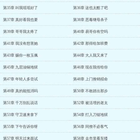
第35章 叫我瑶瑶好了
第36章 这也太酷了吧
第37章 真好看我也要
第38章 恶毒继母杀子
第39章 哥哥我太疼了
第40章 易哥你有空吗
第41章 我没有想害她
第42章 那得给加班费
第43章 赐你一枚玉佩
第44章 大人我又来了
第45章 九层油锅地狱
第46章 现在我传给你
第47章 年轻人多尝试
第48章 上门推销殒命
第49章 真的能抵消吗
第50章 不敢踏出那步
第51章 千万别乱说话
第52章 被活埋的老太
第53章 守卫速来拿下
第54章 打入刀锯地狱
第55章 下午告诉你呀
第56章 同僚不必客气
第57章 明天过来面试
第58章 去市里看车喽