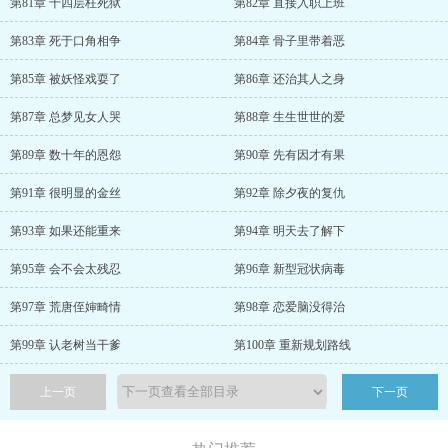
第81章 十四层枉死狱
第82章 直接入职上班
第83章 死于口角相争
第84章 骨子里带着恶
第85章 被妖怪戏耍了
第86章 还治其人之身
第87章 总梦见女人哭
第88章 生生世世的爱
第89章 数十年的恩怨
第90章 先有因才有果
第91章 很明显的金丝
第92章 除夕夜的复仇
第93章 如果还能重来
第94章 明天去了解下
第95章 会不会太残忍
第96章 新型冠状病毒
第97章 荒唐侄婶畸情
第98章 恋爱脑没得治
第99章 认老树当干爹
第100章 重新规划路线
上一页
下一页