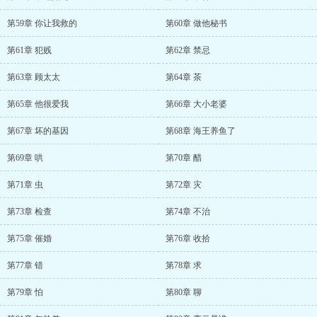
第59章 你让我救的
第60章 做他秘书
第61章 犯贱
第62章 禁忌
第63章 顾太太
第64章 茶
第65章 他很爱我
第66章 大小老婆
第67章 坏的基因
第68章 海王养鱼了
第69章 哄
第70章 醋
第71章 虫
第72章 灾
第73章 检查
第74章 不治
第75章 催婚
第76章 收拾
第77章 错
第78章 求
第79章 怕
第80章 聊