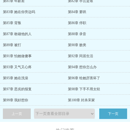
第81章 年龄差
第82章 亭云是谁
第83章 她在你旁边吗
第84章 要哄
第85章 背叛
第86章 停职
第87章 敢碰他的人
第88章 录音
第89章 被打
第90章 败类
第91章 怕她做傻事
第92章 同居生活
第93章 又气又心疼
第94章 想你怎么办
第95章 她在洗澡
第96章 给她厉害坏了
第97章 恶劣的报复
第98章 下手不用太轻
第99章 我好想你
第100章 封杀宋家
上一页
下一页