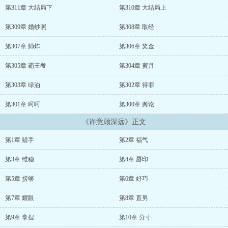
第311章 大结局下
第310章 大结局上
第309章 婚纱照
第308章 取经
第307章 帅炸
第306章 奖金
第305章 霸王餐
第304章 蜜月
第303章 绿油
第302章 得罪
第301章 呵呵
第300章 舆论
《许意顾深远》正文
第1章 猎手
第2章 福气
第3章 维稳
第4章 唇印
第5章 捞够
第6章 好巧
第7章 耀眼
第8章 直男
第9章 拿捏
第10章 分寸