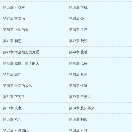
第35章 不吃亏
第36章 司机
第37章 富贵病
第38章 燥
第39章 上钩的鱼
第40章 生日
第41章 初恋
第42章 焚毁
第43章 挥金如土的宠爱
第44章 受着
第45章 做她一辈子的天
第46章 低头
第47章 惩罚
第48章 耳环
第49章 最后的放纵
第50章 快逃
第51章 下死手
第52章 后劲儿
第53章 夫妻
第54章 从头再来
第55章 八年
第56章 翻脸
第57章 不过如此
第58章 不甘