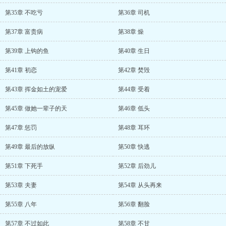
第35章 不吃亏
第36章 司机
第37章 富贵病
第38章 燥
第39章 上钩的鱼
第40章 生日
第41章 初恋
第42章 焚毁
第43章 挥金如土的宠爱
第44章 受着
第45章 做她一辈子的天
第46章 低头
第47章 惩罚
第48章 耳环
第49章 最后的放纵
第50章 快逃
第51章 下死手
第52章 后劲儿
第53章 夫妻
第54章 从头再来
第55章 八年
第56章 翻脸
第57章 不过如此
第58章 不甘