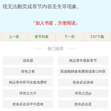
现无法翻页或章节内容丢失等现象。
『加入书签，方便阅读』
上一章
章节列表
下一页
TXT下载
热门推荐
温依霖
桃运青年最新章节
绯色之夜
陈放顾静姝免费阅读第1200章
桃运青年听书全集免费听
使命必达游戏
绯色之欠片
绯色之恋gl
使命必达后半句是啥
使命必达是