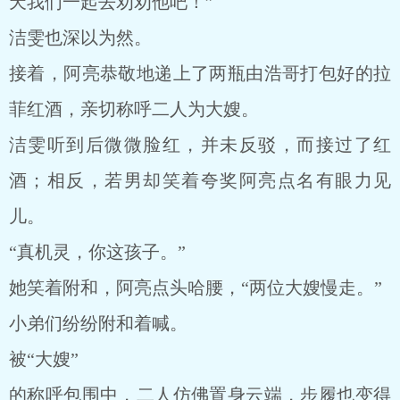
天我们一起去劝劝他吧！”
洁雯也深以为然。
接着，阿亮恭敬地递上了两瓶由浩哥打包好的拉
菲红酒，亲切称呼二人为大嫂。
洁雯听到后微微脸红，并未反驳，而接过了红
酒；相反，若男却笑着夸奖阿亮点名有眼力见
儿。
“真机灵，你这孩子。”
她笑着附和，阿亮点头哈腰，“两位大嫂慢走。”
小弟们纷纷附和着喊。
被“大嫂”
的称呼包围中，二人仿佛置身云端，步履也变得