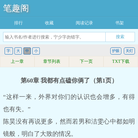
笔趣阁
排行
收藏
阅读记录
书架
搜索
字:
大
中
小
护眼
关灯
上一章
章节列表
下一页
TXT下载
第60章 我都有点磕你俩了（第1页）
“这样一来，外界对你们的认识也会增多，有得
也有失。”
陈昊没有再说更多，然而若男和洁雯心中都如明
镜般，明白了大致的情况。