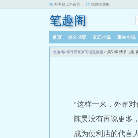
将本站设为首页
收藏笔趣阁
笔趣阁
首页
永久书架
玄幻小说
重生小说
笔趣阁
>
简寻易寒声阅读完整版
> 第59章 情书（第1
“这样一来，外界对
陈昊没有再说更多
成为便利店的代言