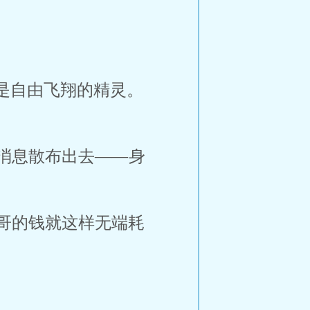
是自由飞翔的精灵。
消息散布出去——身
哥的钱就这样无端耗