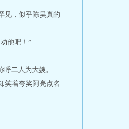
罕见，似乎陈昊真的
劝他吧！”
称呼二人为大嫂。
却笑着夸奖阿亮点名