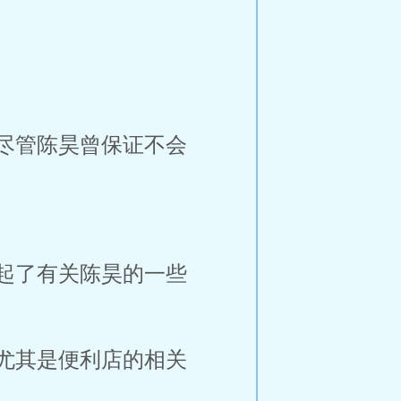
尽管陈昊曾保证不会
起了有关陈昊的一些
尤其是便利店的相关