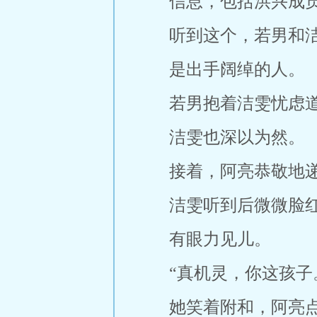
信息，包括洪兴成
听到这个，若男和
是出手阔绰的人。
若男抱着洁雯忧虑道
洁雯也深以为然。
接着，阿亮恭敬地
洁雯听到后微微脸
有眼力见儿。
“真机灵，你这孩子
她笑着附和，阿亮点