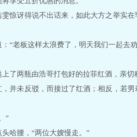
员将享受五折优惠的消息。
洁雯惊讶得说不出话来，如此大方之举实在
：“老板这样太浪费了，明天我们一起去劝
递上了两瓶由浩哥打包好的拉菲红酒，亲切
红，并未反驳，而接过了红酒；相反，若男
。”
头哈腰，“两位大嫂慢走。”