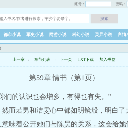
账号：
密码：
搜索
都市小说
军史小说
网游小说
科幻小说
灵异小说
言情
页
上一章
←
章节列表
→
下一页
TXT下载
加入书签
第59章 情书（第1页）
你们的认识也会增多，有得也有失。”
，然而若男和洁雯心中都如明镜般，明白了
人意味着公开她们与陈昊的关系，这会给她