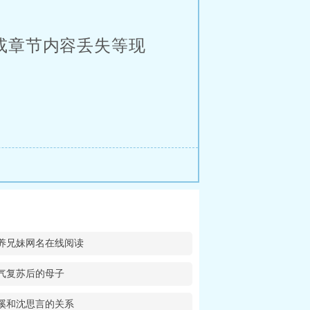
或章节内容丢失等现
养兄妹网名在线阅读
气复苏后的母子
溪和沈思言的关系