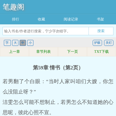
笔趣阁
排行
收藏
阅读记录
书架
搜索
字:
大
中
小
护眼
关灯
上一章
章节列表
下一页
TXT下载
第59章 情书（第2页）
若男翻了个白眼：“当时人家叫咱们大嫂，你怎
么没阻止呀？”
洁雯怎么可能不想制止，若男怎么不知道她的心
思呢，彼此心照不宣。