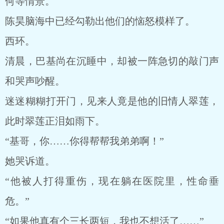
何等情景。
陈昊脑海中已经勾勒出他们的恼怒模样了。
西环。
清晨，巴基尚在沉睡中，却被一阵急切的敲门声
和哭声吵醒。
迷迷糊糊打开门，见来人竟是他的旧情人翠莲，
此时翠莲正泪如雨下。
“基哥，你……你得帮帮我弟弟啊！”
她哭诉道。
“他被人打得重伤，现在躺在医院里，性命垂
危。”
“如果他真有个三长两短，我也不想活了……”