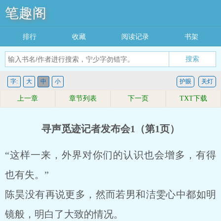
笔趣阁
排行
收藏
阅读记录
书架
搜索
字:
大
中
小
护眼
关灯
上一章
章节列表
下一页
TXT下载
寻声觅迹记者发布会1（第1页）
“这样一来，外界对你们的认识也会增多，有得
也有失。”
陈昊没有再说更多，然而若男和洁雯心中都如明
镜般，明白了大致的情况。