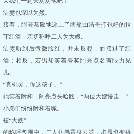
天我们一起去劝劝他吧！”
洁雯也深以为然。
接着，阿亮恭敬地递上了两瓶由浩哥打包好的拉
菲红酒，亲切称呼二人为大嫂。
洁雯听到后微微脸红，并未反驳，而接过了红
酒；相反，若男却笑着夸奖阿亮点名有眼力见
儿。
“真机灵，你这孩子。”
她笑着附和，阿亮点头哈腰，“两位大嫂慢走。”
小弟们纷纷附和着喊。
被“大嫂”
的称呼包围中，二人仿佛置身云端，步履也变得