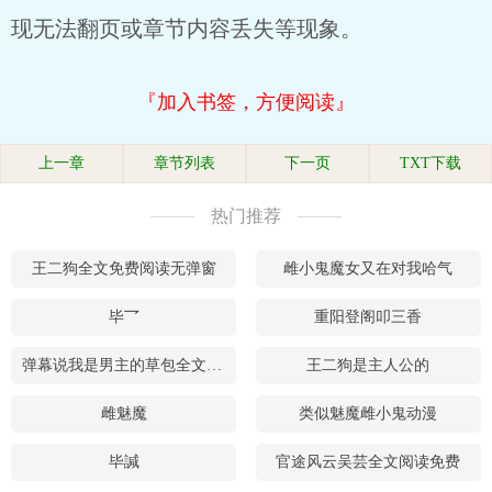
现无法翻页或章节内容丢失等现象。
『加入书签，方便阅读』
上一章
章节列表
下一页
TXT下载
热门推荐
王二狗全文免费阅读无弹窗
雌小鬼魔女又在对我哈气
毕乛
重阳登阁叩三香
弹幕说我是男主的草包全文免费阅读
王二狗是主人公的
雌魅魔
类似魅魔雌小鬼动漫
毕諴
官途风云吴芸全文阅读免费