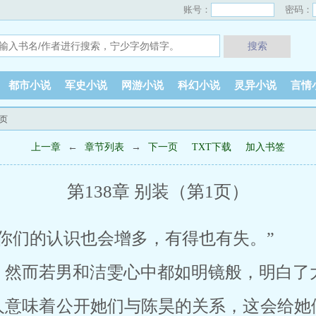
账号：
密码：
搜索
都市小说
军史小说
网游小说
科幻小说
灵异小说
言情
1页
上一章
←
章节列表
→
下一页
TXT下载
加入书签
第138章 别装（第1页）
你们的认识也会增多，有得也有失。”
，然而若男和洁雯心中都如明镜般，明白了
人意味着公开她们与陈昊的关系，这会给她