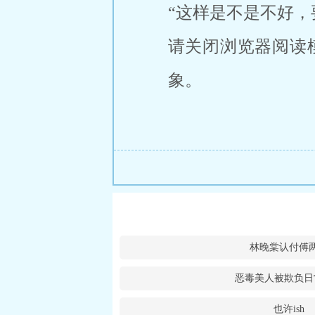
“这样是不是不好，
请关闭浏览器阅读
象。
林晚棠认付傅
恶毒美人被欺负日
也许ish