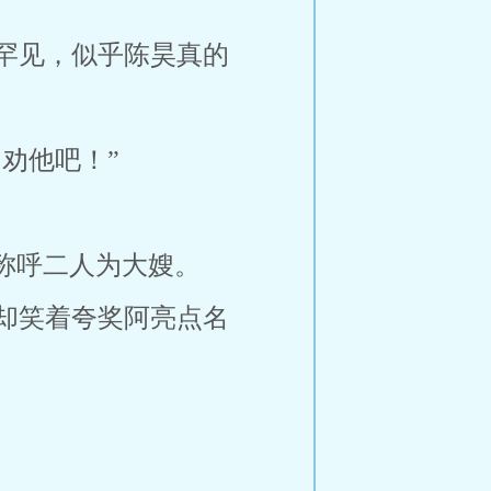
罕见，似乎陈昊真的
劝他吧！”
称呼二人为大嫂。
却笑着夸奖阿亮点名