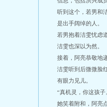
信息，包括洪兴成
听到这个，若男和
是出手阔绰的人。
若男抱着洁雯忧虑道
洁雯也深以为然。
接着，阿亮恭敬地
洁雯听到后微微脸
有眼力见儿。
“真机灵，你这孩子
她笑着附和，阿亮点