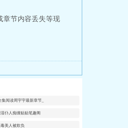
或章节内容丢失等现
全集阅读周宇宇最新章节_
阴湿仆人痴缠贴贴笔趣阁
恶毒美人被欺负