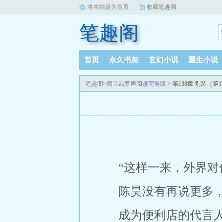
将本站设为首页
收藏笔趣阁
笔趣阁
首页
永久书架
玄幻小说
重生小说
笔趣阁
>
简寻易寒声阅读完整版
> 第138章 别装（第
“这样一来，外界对
陈昊没有再说更多
成为便利店的代言