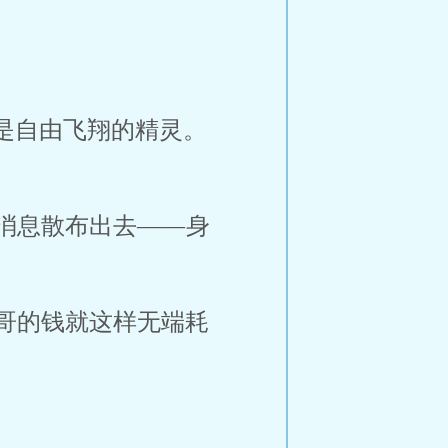
是自由飞翔的精灵。
消息散布出去——身
哥的钱就这样无端耗