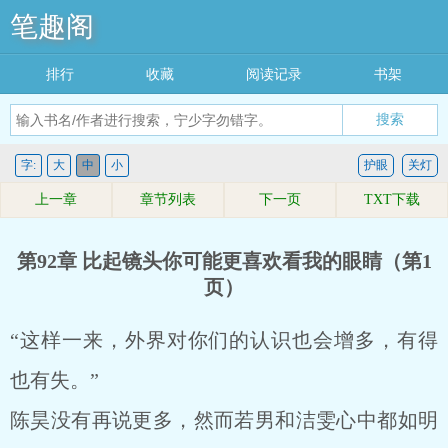
笔趣阁
排行
收藏
阅读记录
书架
搜索
字:
大
中
小
护眼
关灯
上一章
章节列表
下一页
TXT下载
第92章 比起镜头你可能更喜欢看我的眼睛（第1
页）
“这样一来，外界对你们的认识也会增多，有得
也有失。”
陈昊没有再说更多，然而若男和洁雯心中都如明