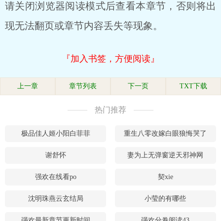
请关闭浏览器阅读模式后查看本章节，否则将出
现无法翻页或章节内容丢失等现象。
『加入书签，方便阅读』
上一章
章节列表
下一页
TXT下载
热门推荐
极品佳人姬小阳白菲菲
重生八零改嫁白眼狼悔哭了
谢舒怀
妻为上无弹窗逆天邪神网
强欢在线看po
契xie
沈明珠燕云玄结局
小莹的有哪些
强欢最新章节更新时间
强欢分卷阅读43