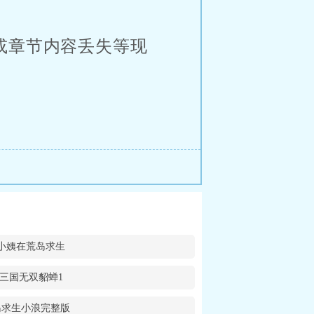
或章节内容丢失等现
小姨在荒岛求生
三国无双貂蝉1
岛求生小浪完整版