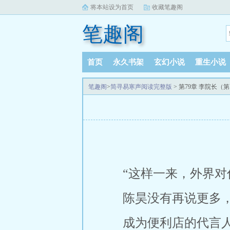
将本站设为首页
收藏笔趣阁
笔趣阁
首页
永久书架
玄幻小说
重生小说
笔趣阁
>
简寻易寒声阅读完整版
> 第79章 李院长（第
“这样一来，外界对
陈昊没有再说更多
成为便利店的代言