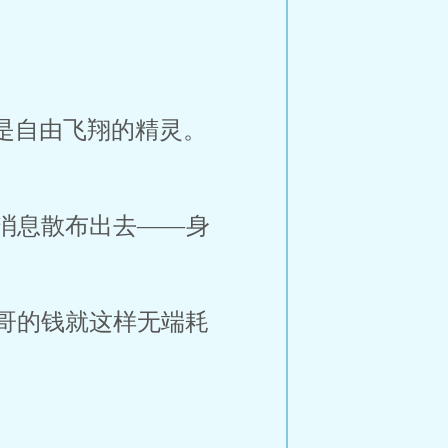
是自由飞翔的精灵。
消息散布出去——身
哥的钱就这样无端耗