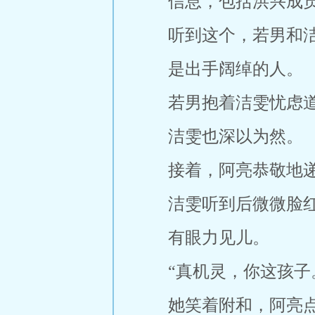
信息，包括洪兴成
听到这个，若男和
是出手阔绰的人。
若男抱着洁雯忧虑道
洁雯也深以为然。
接着，阿亮恭敬地
洁雯听到后微微脸
有眼力见儿。
“真机灵，你这孩子
她笑着附和，阿亮点