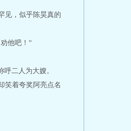
罕见，似乎陈昊真的
劝他吧！”
称呼二人为大嫂。
却笑着夸奖阿亮点名