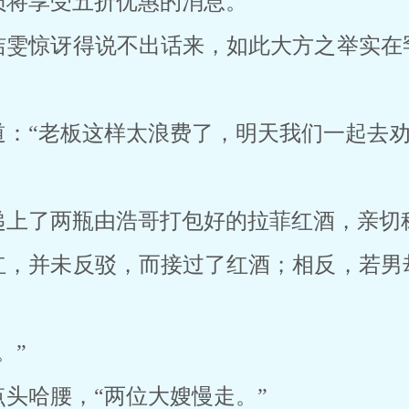
员将享受五折优惠的消息。
洁雯惊讶得说不出话来，如此大方之举实在
：“老板这样太浪费了，明天我们一起去劝
递上了两瓶由浩哥打包好的拉菲红酒，亲切
红，并未反驳，而接过了红酒；相反，若男
。”
头哈腰，“两位大嫂慢走。”