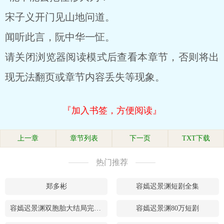
宋子义开门见山地问道。
闻听此言，阮中华一怔。
请关闭浏览器阅读模式后查看本章节，否则将出
现无法翻页或章节内容丢失等现象。
『加入书签，方便阅读』
上一章
章节列表
下一页
TXT下载
热门推荐
郑多彬
容嫣迟景渊短剧全集
容嫣迟景渊双胞胎大结局完整版
容嫣迟景渊80万短剧