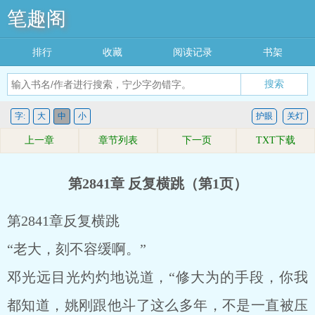
笔趣阁
排行
收藏
阅读记录
书架
搜索
字:
大
中
小
护眼
关灯
上一章
章节列表
下一页
TXT下载
第2841章 反复横跳（第1页）
第2841章反复横跳
“老大，刻不容缓啊。”
邓光远目光灼灼地说道，“修大为的手段，你我
都知道，姚刚跟他斗了这么多年，不是一直被压