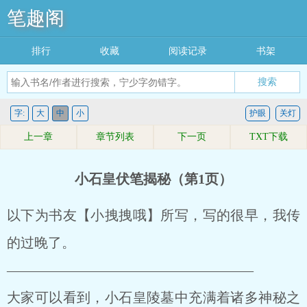
笔趣阁
排行
收藏
阅读记录
书架
搜索
字:
大
中
小
护眼
关灯
上一章
章节列表
下一页
TXT下载
小石皇伏笔揭秘（第1页）
以下为书友【小拽拽哦】所写，写的很早，我传
的过晚了。
——————————————————
大家可以看到，小石皇陵墓中充满着诸多神秘之