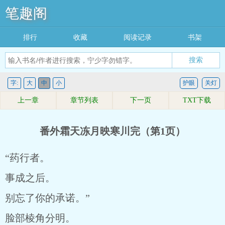
笔趣阁
排行
收藏
阅读记录
书架
搜索
字:
大
中
小
护眼
关灯
上一章
章节列表
下一页
TXT下载
番外霜天冻月映寒川完（第1页）
“药行者。
事成之后。
别忘了你的承诺。”
脸部棱角分明。