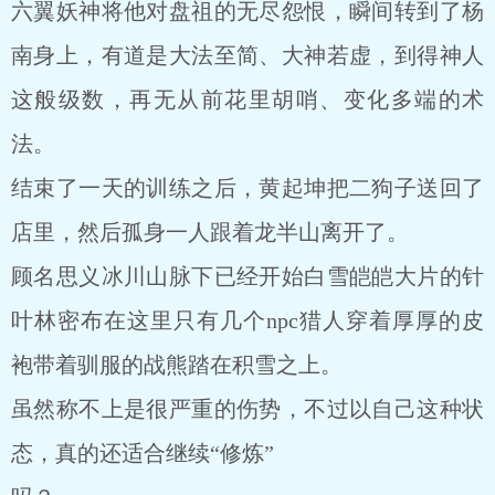
六翼妖神将他对盘祖的无尽怨恨，瞬间转到了杨
南身上，有道是大法至简、大神若虚，到得神人
这般级数，再无从前花里胡哨、变化多端的术
法。
结束了一天的训练之后，黄起坤把二狗子送回了
店里，然后孤身一人跟着龙半山离开了。
顾名思义冰川山脉下已经开始白雪皑皑大片的针
叶林密布在这里只有几个npc猎人穿着厚厚的皮
袍带着驯服的战熊踏在积雪之上。
虽然称不上是很严重的伤势，不过以自己这种状
态，真的还适合继续“修炼”