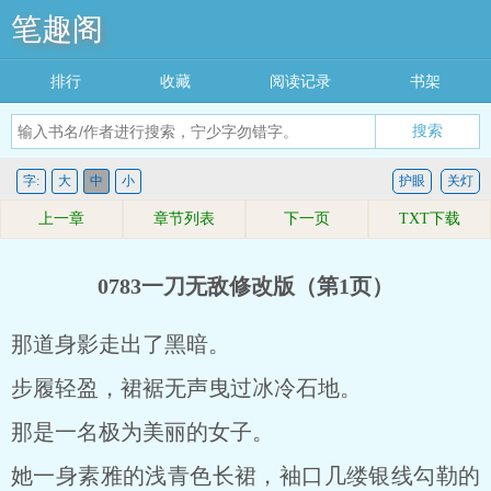
笔趣阁
排行
收藏
阅读记录
书架
搜索
字:
大
中
小
护眼
关灯
上一章
章节列表
下一页
TXT下载
0783一刀无敌修改版（第1页）
那道身影走出了黑暗。
步履轻盈，裙裾无声曳过冰冷石地。
那是一名极为美丽的女子。
她一身素雅的浅青色长裙，袖口几缕银线勾勒的