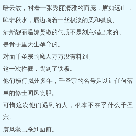
暗云纹，衬着一张秀丽清雅的面庞，眉如远山，
眸若秋水，唇边噙着一丝极淡的柔和弧度。
清新靓丽温婉贤淑的气质不是刻意端出来的。
是骨子里天生孕育的。
对面千圣宗的魔人万万没有料到。
这一次拦截，踢到了铁板。
他们横行岚州多年，千圣宗的名号足以让任何落
单的修士闻风丧胆。
可惜这次他们遇到的人，根本不在乎什么千圣
宗。
虞凤薇已杀到面前。